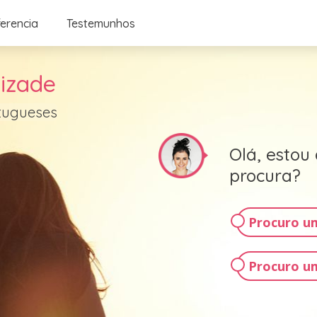
ferencia
Testemunhos
izade
rtugueses
Olá, estou
procura?
Procuro 
Procuro u