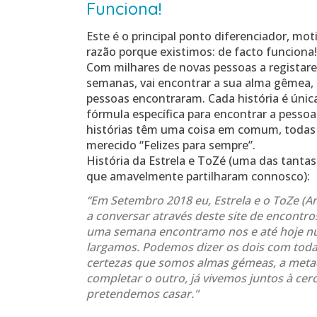
Funciona!
Este é o principal ponto diferenciador, mot
razão porque existimos: de facto funciona!
Com milhares de novas pessoas a registar
semanas, vai encontrar a sua alma gêmea,
pessoas encontraram
. Cada história é úni
fórmula específica para encontrar a pessoa
histórias têm uma coisa em comum, todas
merecido “Felizes para sempre”.
História da Estrela e ToZé (uma das tantas
que amavelmente partilharam connosco):
“Em Setembro 2018 eu, Estrela e o ToZe (
a conversar através deste site de encontro
uma semana encontramo nos e até hoje n
largamos. Podemos dizer os dois com toda
certezas que somos almas gémeas, a metad
completar o outro, já vivemos juntos à cer
pretendemos casar."