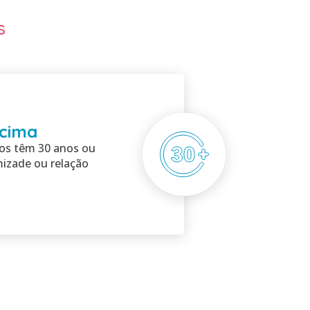
s
 cima
s têm 30 anos ou
izade ou relação