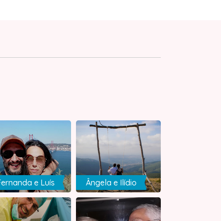
Fernanda e Luís
Ângela e Ilídio