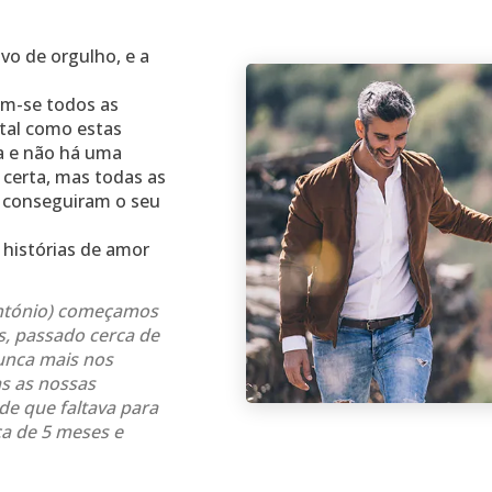
ivo de orgulho, e a
em-se todos as
 tal como
estas
ca e não há uma
 certa, mas todas as
 conseguiram o seu
 histórias de amor
António) começamos
s, passado cerca de
unca mais nos
s as nossas
e que faltava para
ca de 5 meses e