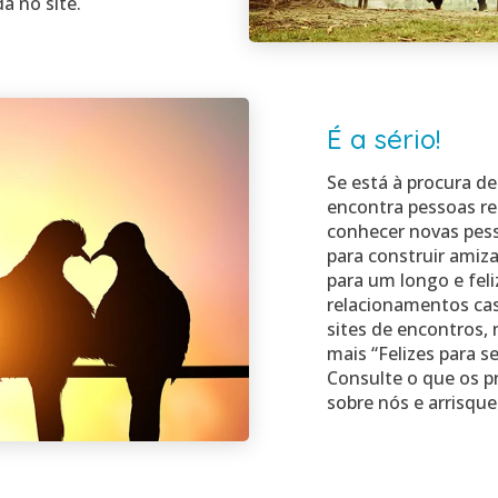
a no site.
É a sério!
Se está à procura de 
encontra pessoas r
conhecer novas pess
para construir amiza
para um longo e fel
relacionamentos cas
sites de encontros,
mais “Felizes para s
Consulte o que os p
sobre nós e arrisque s