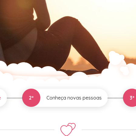
e
2º
Conheça novas pessoas
3º