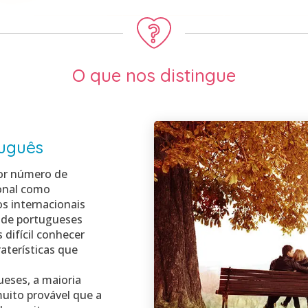
O que nos distingue
tuguês
ior número de
ional como
os internacionais
 de portugueses
 difícil conhecer
aterísticas que
ueses, a maioria
uito provável que a