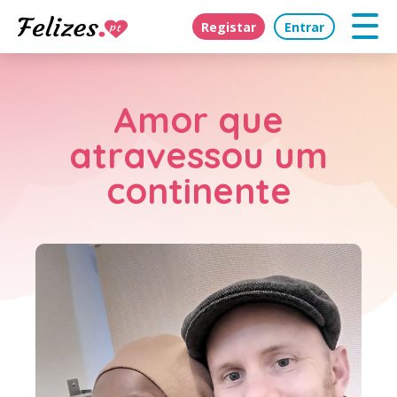
Registar
Entrar
Amor que
atravessou um
continente