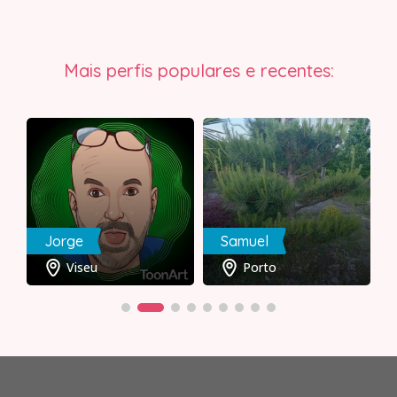
Mais perfis populares e recentes:
Jorge
Samuel
Viseu
Porto