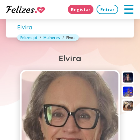
Registar
Entrar
Elvira
Felizes.pt
Mulheres
Elvira
Elvira