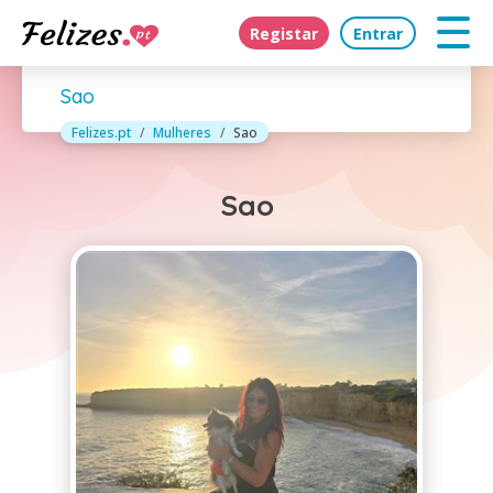
Registar
Entrar
Sao
Felizes.pt
Mulheres
Sao
Sao