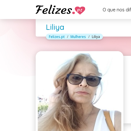
O que nos di
Liliya
Felizes.pt
Mulheres
Liliya