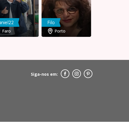
António
niel22
Filo
Viana do
Faro
Porto
Castelo
Siga-nos em: