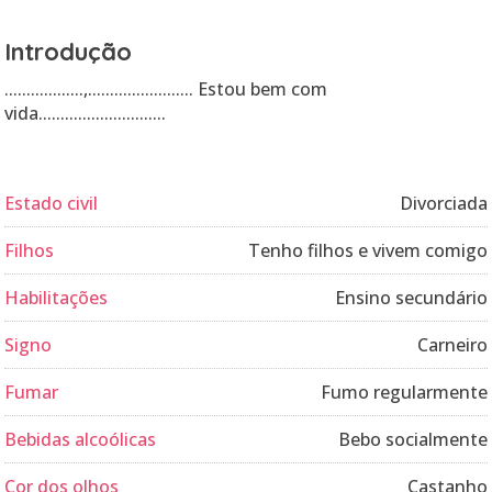
Introdução
..................,........................ Estou bem com
vida.............................
Estado civil
Divorciada
Filhos
Tenho filhos e vivem comigo
Habilitações
Ensino secundário
Signo
Carneiro
Fumar
Fumo regularmente
Bebidas alcoólicas
Bebo socialmente
Cor dos olhos
Castanho