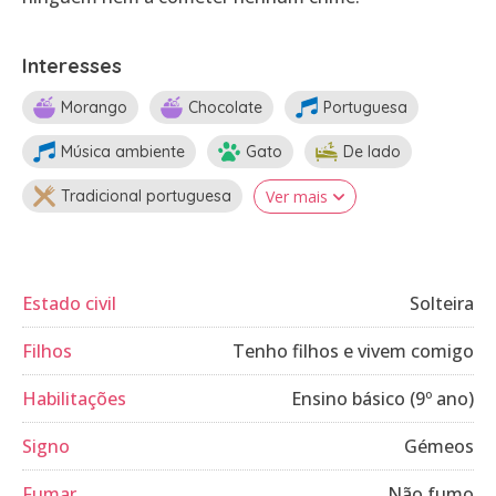
Interesses
Morango
Chocolate
Portuguesa
Música ambiente
Gato
De lado
Tradicional portuguesa
Ver mais
Estado civil
Solteira
Filhos
Tenho filhos e vivem comigo
Habilitações
Ensino básico (9º ano)
Signo
Gémeos
Fumar
Não fumo