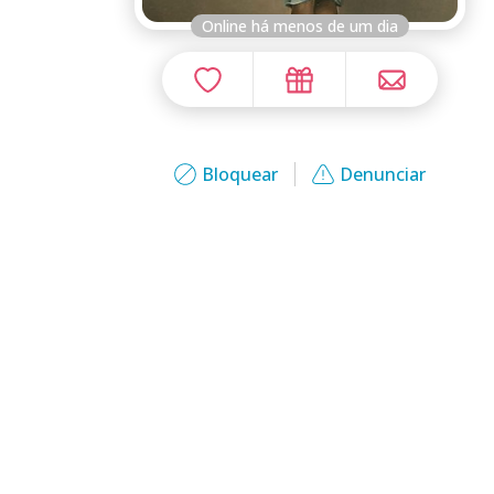
Online há menos de um dia
Bloquear
Denunciar