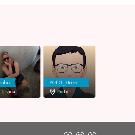
inha
YOLO_Dreamer
Abilio
Lisboa
Porto
Lisboa