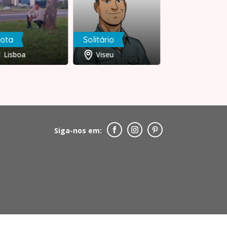
Kiko
hota
Solitário
Viana do
Lisboa
Viseu
Castelo
Siga-nos em: