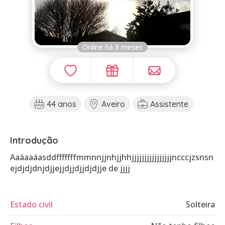
Online há 8 meses
44 anos
Aveiro
Assistente
Introdução
Aaáaaáasddfffffffmmnnjjnhjjhhjjjjjjjjjjjjjjjjncccjzsnsn
ejdjdjdnjdjjejjdjjdjjdjdjje de jjjj
Estado civil
Solteira