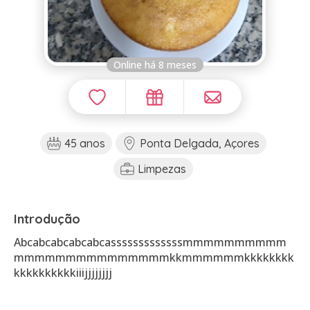
Online há 8 meses
45 anos
Ponta Delgada, Açores
Limpezas
Introdução
Abcabcabcabcabcasssssssssssssmmmmmmmmmm
mmmmmmmmmmmmmmmkkmmmmmmkkkkkkkk
kkkkkkkkkkiiijjjjjjjj