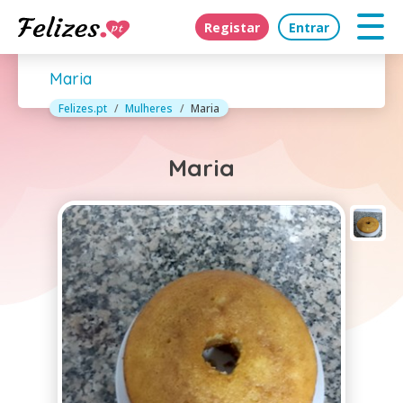
Registar
Entrar
Maria
Felizes.pt
Mulheres
Maria
Maria