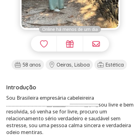
Online há menos de um dia
58 anos
Oeiras, Lisboa
Estética
Introdução
Sou Brasileira empresária cabeleireira
…………………………,,,,.,,,,,,,,,,…::::::::::::;;;:;::::;;sou livre e bem
resolvida, só venha se for livre, procuro um
relacionamento sério verdadeiro e saudável sem
estresse, sou uma pessoa calma sincera e verdadeira
odeio mentiras.