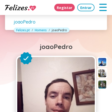
Registar
Entrar
joaoPedro
Felizes.pt
Homens
joaoPedro
joaoPedro
+3