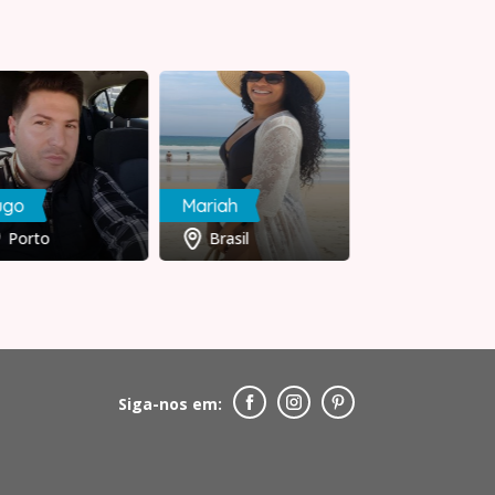
ugo
Mariah
Tito_Flávio
Porto
Brasil
Coimbra
Siga-nos em: