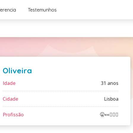
ferencia
Testemunhos
Oliveira
Idade
31 anos
Cidade
Lisboa
Profissão
🤫👀🤷🏻‍♂️