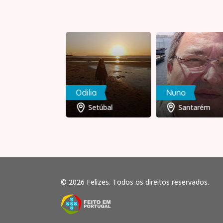
me
Odilia
Nuno
Santarém
Setúbal
Santarém
© 2026 Felizes. Todos os direitos reservados.