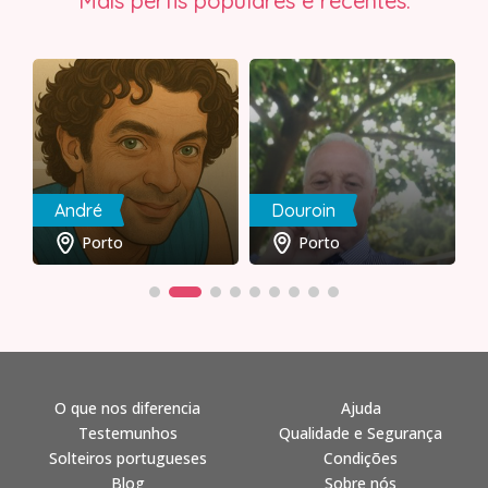
Mais perfis populares e recentes:
André
Douroin
Porto
Porto
O que nos diferencia
Ajuda
Testemunhos
Qualidade e Segurança
Solteiros portugueses
Condições
Blog
Sobre nós