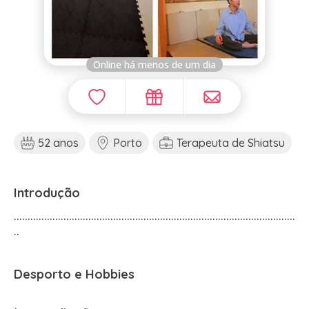
Online há menos de um dia
52 anos
Porto
Terapeuta de Shiatsu
Introdução
......................................................................................................
..
Desporto e Hobbies