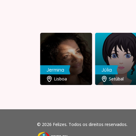
Jermina
Júlia
Viseu
Lisboa
Setúbal
© 2026 Felizes. Todos os direitos reservados.