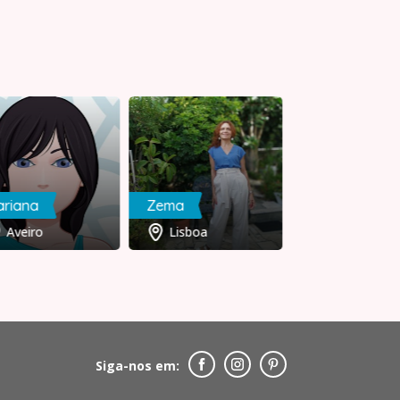
ariana
Zema
Maravilhosa.E.
Aveiro
Lisboa
Aveiro
Siga-nos em: