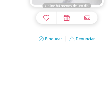
Online há menos de um dia
Bloquear
Denunciar