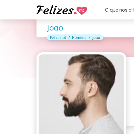
O que nos di
joao
Felizes.pt
Homens
joao