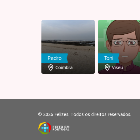
io
Pedro
Toni
Braga
Coimbra
Viseu
© 2026 Felizes. Todos os direitos reservados.