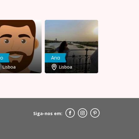
Jo
Ana
NunoLemos
Lisboa
Lisboa
Coimbra
Siga-nos em: