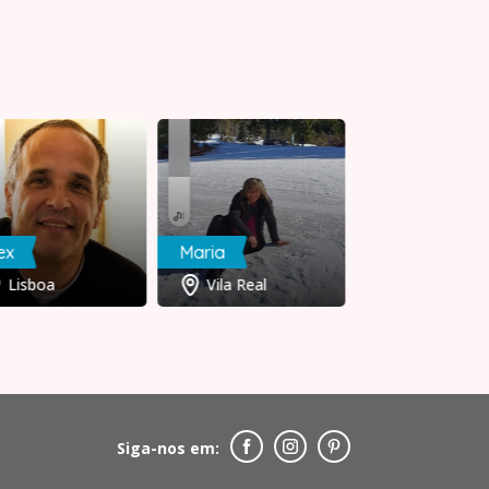
ex
Maria
Pedro
Lisboa
Vila Real
Faro
Siga-nos em: