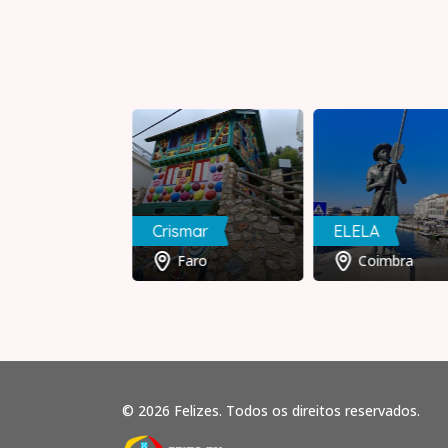
o
Crismar
ELELA
Lisboa
Faro
Coimbra
© 2026 Felizes. Todos os direitos reservados.