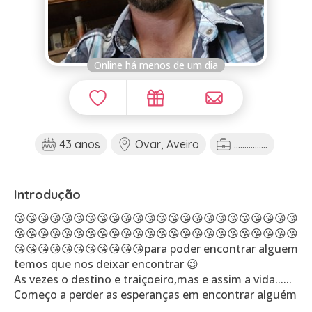
Online há menos de um dia
43 anos
Ovar, Aveiro
................
Introdução
😘😘😘😘😘😘😘😘😘😘😘😘😘😘😘😘😘😘😘😘😘😘😘😘
😘😘😘😘😘😘😘😘😘😘😘😘😘😘😘😘😘😘😘😘😘😘😘😘
😘😘😘😘😘😘😘😘😘😘😘para poder encontrar alguem
temos que nos deixar encontrar 😉
As vezes o destino e traiçoeiro,mas e assim a vida......
Começo a perder as esperanças em encontrar alguém
.........