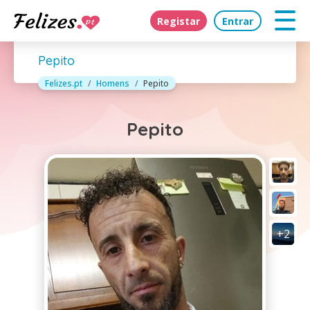
Registar
Entrar
Pepito
Felizes.pt
Homens
Pepito
Pepito
+2