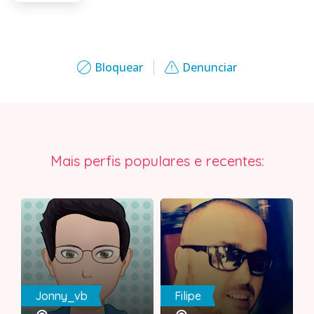
Bloquear
Denunciar
Mais perfis populares e recentes:
Jonny_vb
Filipe