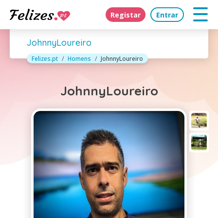
Registar
Entrar
JohnnyLoureiro
Felizes.pt
Homens
JohnnyLoureiro
JohnnyLoureiro