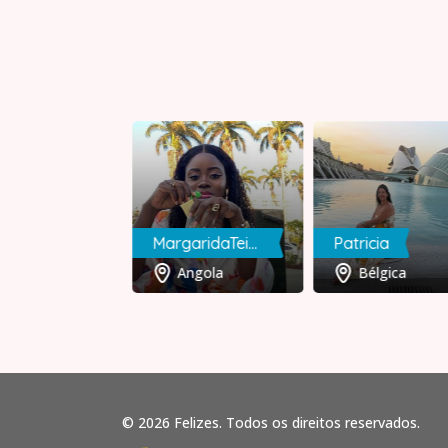
ia
MargaridaTeixeira
Patricia
Leiria
Angola
Bélgica
© 2026 Felizes. Todos os direitos reservados.