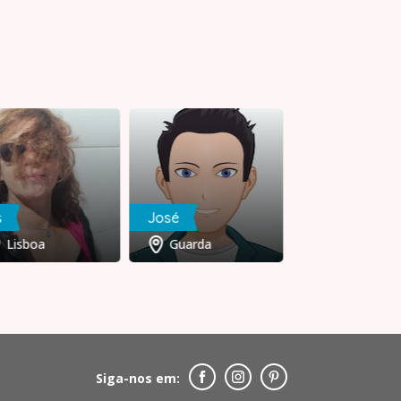
s
José
Lina
Lisboa
Guarda
Lisboa
Siga-nos em: