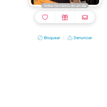
Online há menos de um dia
Bloquear
Denunciar