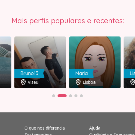
Mais perfis populares e recentes:
Bruno13
Maria
Li
Viseu
Lisboa
O que nos diferencia
Ajuda
Testemunhos
Qualidade e Segurança