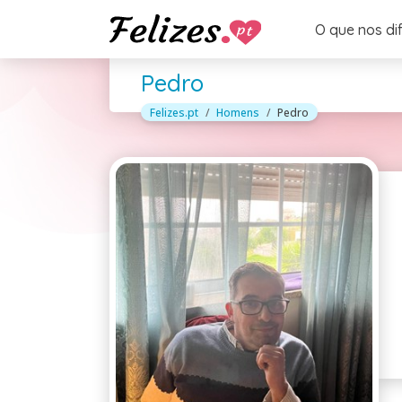
O que nos di
Pedro
Felizes.pt
Homens
Pedro