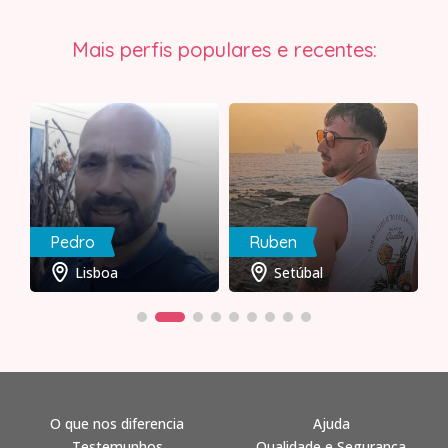
Mais perfis populares e recentes:
Pedro
Ruben
Lisboa
Setúbal
O que nos diferencia
Ajuda
Testemunhos
Qualidade e Segurança