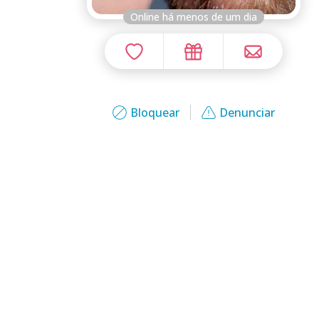
Online há menos de um dia
Bloquear
Denunciar