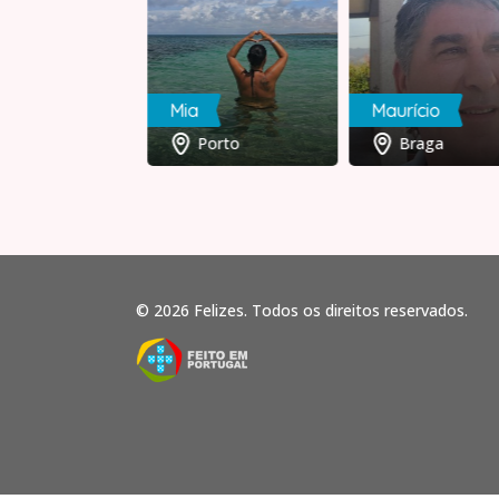
pe
Mia
Maurício
Faro
Porto
Braga
© 2026 Felizes. Todos os direitos reservados.