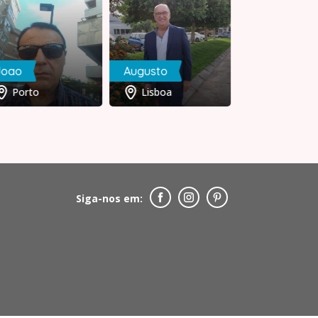
oao
Augusto
Porto
Lisboa
Siga-nos em: