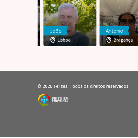
oSousa
João
António
Coimbra
Lisboa
Bragança
© 2026 Felizes. Todos os direitos reservados.