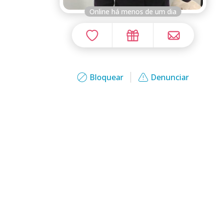
Online há menos de um dia
Bloquear
Denunciar