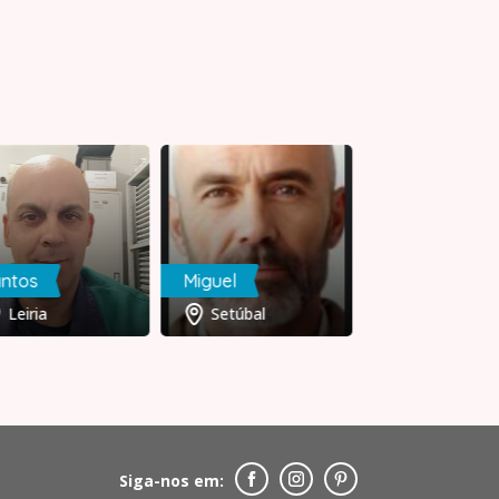
ntos
Miguel
Cleane
Leiria
Setúbal
Brasil
Siga-nos em: