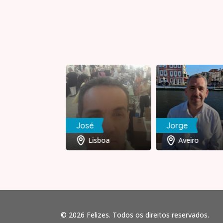
eixeira
José
Jorge
Porto
Lisboa
Aveiro
© 2026 Felizes. Todos os direitos reservados.