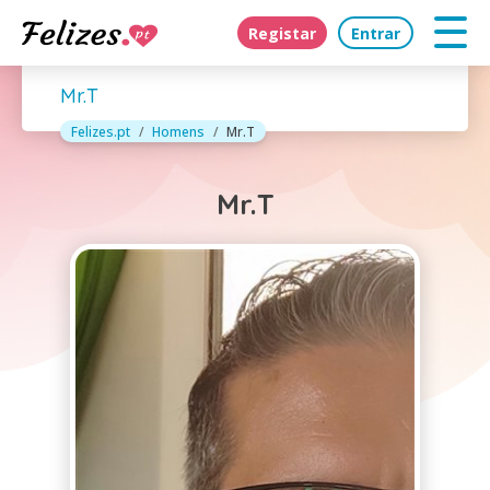
Registar
Entrar
Mr.T
Felizes.pt
Homens
Mr.T
Mr.T