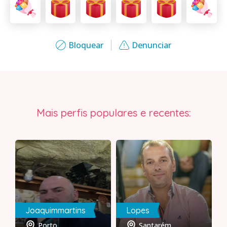
Bloquear
Denunciar
Mais perfis populares e recentes:
Joaquimmartins
Lopes
Porto
Santarém