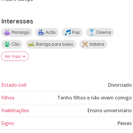
Interesses
Morango
Ação
Pop
Cinema
Cão
Barriga para baixo
Italiana
Ver mais
Estado civil
Divorciado
Filhos
Tenho filhos e não vivem comigo
Habilitações
Ensino universitário
Signo
Peixes