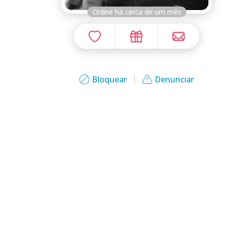
Online há cerca de um mês
Bloquear
Denunciar