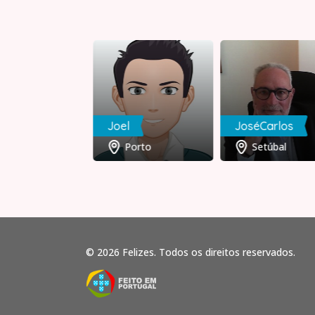
onio
Joel
JoséCarlos
Coimbra
Porto
Setúbal
© 2026 Felizes. Todos os direitos reservados.