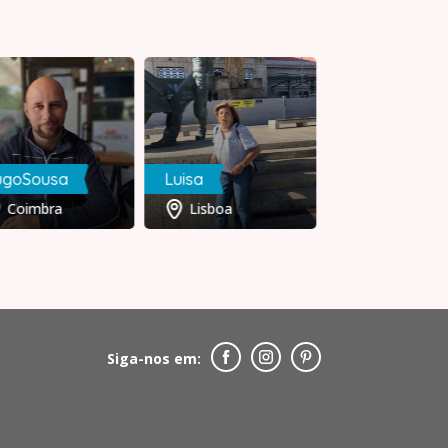
ugoSousa
Luisa
Paula
Coimbra
Lisboa
Lisboa
Siga-nos em: