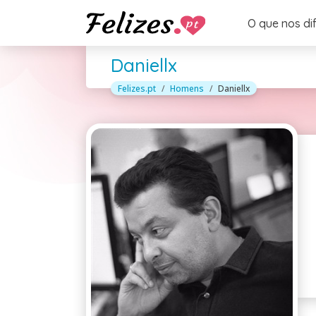
O que nos di
Daniellx
Felizes.pt
Homens
Daniellx