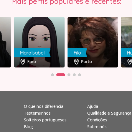
Mais perfis populares e recentes:
MaraIsabel
Filo
H
Faro
Porto
O que nos diferencia
Ajuda
Testemunhos
Qualidade e Segurança
Solteiros portugueses
Condições
Blog
Sobre nós