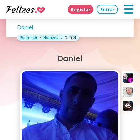
Registar
Entrar
Daniel
Felizes.pt
Homens
Daniel
Daniel
+5