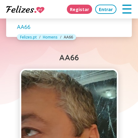
Registar
Entrar
AA66
Felizes.pt
Homens
AA66
AA66