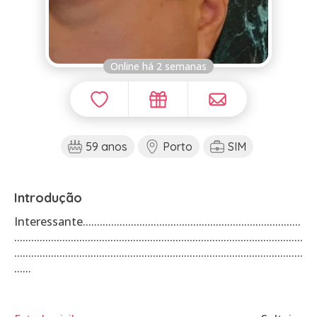
Online há 2 semanas
59 anos
Porto
SIM
Introdução
Interessante.............................................................................
......................................................................................................
......................................................................................................
......