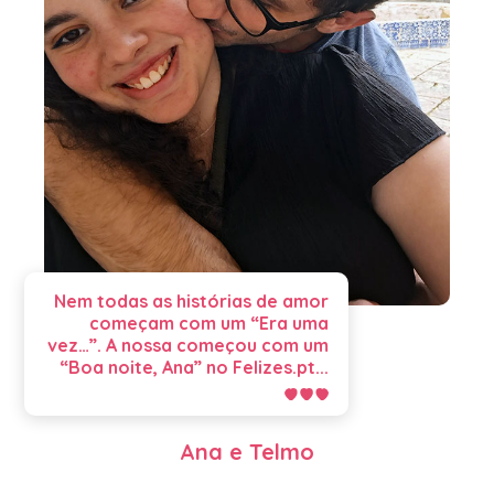
Nem todas as histórias de amor
começam com um “Era uma
vez…”. A nossa começou com um
“Boa noite, Ana” no Felizes.pt...
Ana e Telmo