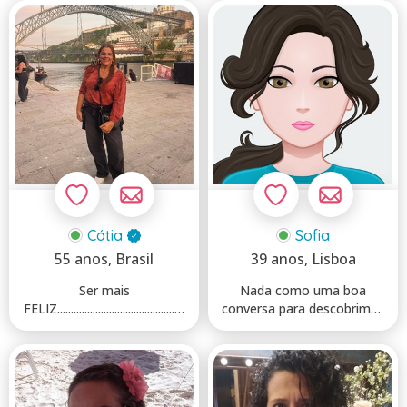
esto...
Cátia
Sofia
55 anos
, Brasil
39 anos
, Lisboa
Ser mais
Nada como uma boa
FELIZ...............................................
conversa para descobrimos
..........
e nos conhecermos.
…………...