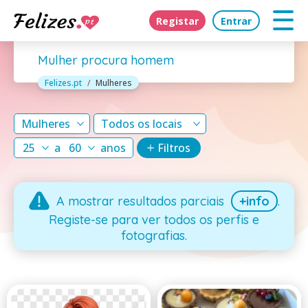
Registar
Entrar
Mulher procura homem
Felizes.pt
Mulheres
Mulheres
Todos os locais
25
a
60
anos
Filtros
A mostrar resultados parciais
+info
.
Registe-se para ver todos os perfis e
fotografias.