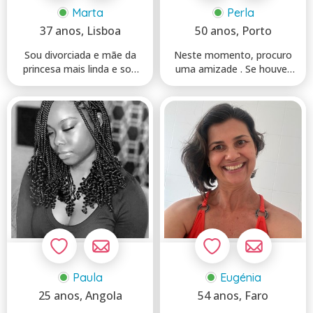
Marta
Perla
37 anos
, Lisboa
50 anos
, Porto
Sou divorciada e mãe da
Neste momento, procuro
princesa mais linda e sou
uma amizade . Se houver
eu própria e quero ...
conexão, o futuro pode ...
Paula
Eugénia
25 anos
, Angola
54 anos
, Faro