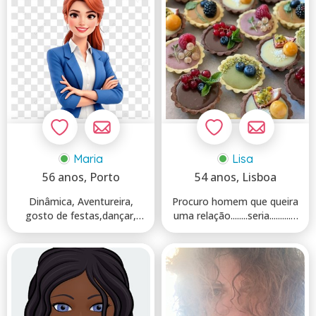
Maria
Lisa
56 anos
, Porto
54 anos
, Lisboa
Dinâmica, Aventureira,
Procuro homem que queira
gosto de festas,dançar,
uma relação........seria.............
sou sociavel😃 A vi...
.........