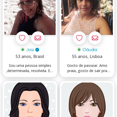
Josi
Cláudia
53 anos
, Brasil
55 anos
, Lisboa
Sou uma pessoa simples
Gosto de passear. Amo
,determinada, resolvida. Em
praia, gosto de sair pra
busca de amizade ou...
jantar a dois. Amo alm...