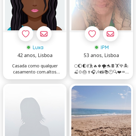
Luxa
IPM
42 anos
, Lisboa
53 anos
, Lisboa
Casada como qualquer
🌕🌔🌓💃🕺🔥🍀🌪️🐬🍫🏋️🌹🏝️
casamento com.altos
🍒🍲🎂🍷🎧🎶📸📚🕛🔍❤️♒⁉️
e.baixos ,aqui para
7️⃣🫣😈😇🤡💋👅�...
encontrar...