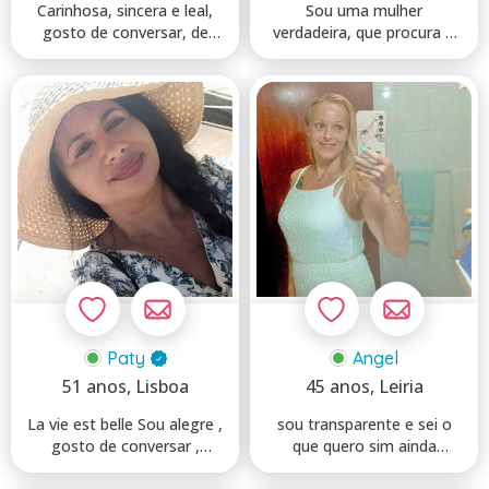
Carinhosa, sincera e leal,
Sou uma mulher
gosto de conversar, de
verdadeira, que procura o
ajudar e de aprender...
seu parceiro para uma
relação...
Paty
Angel
51 anos
, Lisboa
45 anos
, Leiria
La vie est belle Sou alegre ,
sou transparente e sei o
gosto de conversar ,
que quero sim ainda
ambiciosa e adoro...
acredito no amor nao