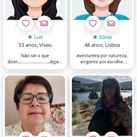
Lua
Sónia
53 anos
, Viseu
48 anos
, Lisboa
Não sei o que
Aventureira por natureza,
dizer.,.................................digam
exigente por escolha.
vocês! Per...
Gosto de pessoas que s...