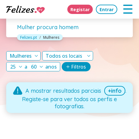
Registar
Entrar
Mulher procura homem
Felizes.pt
Mulheres
Mulheres
Todos os locais
25
a
60
anos
Filtros
A mostrar resultados parciais
+info
.
Registe-se para ver todos os perfis e
fotografias.