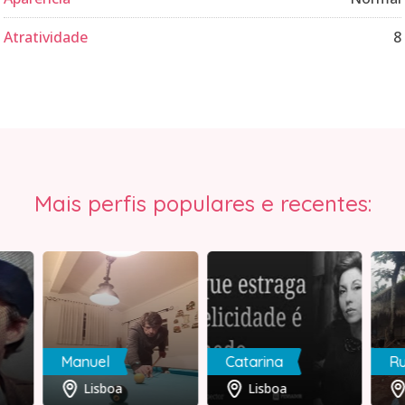
Atratividade
8
Mais perfis populares e recentes:
Manuel
Catarina
Ru
Lisboa
Lisboa