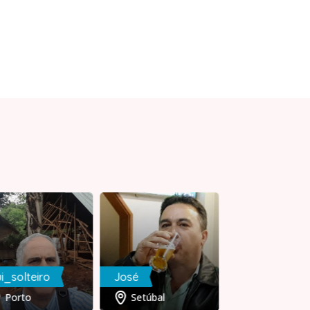
i_solteiro
José
Jose
Porto
Setúbal
Braga