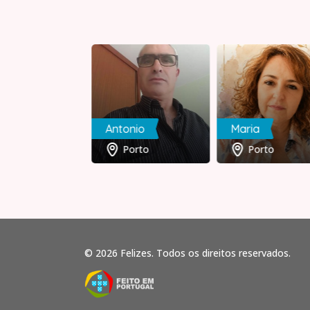
rigues
Antonio
Maria
Viseu
Porto
Porto
© 2026 Felizes. Todos os direitos reservados.