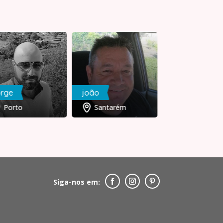
orge
joão
Neves
Porto
Santarém
Coimbra
Siga-nos em: