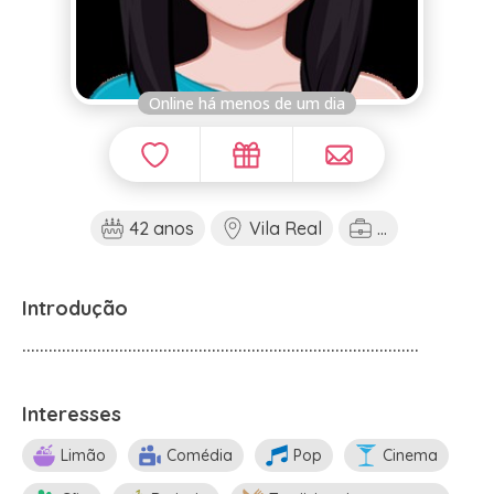
Online há menos de um dia
42 anos
Vila Real
...
Introdução
..........................................................................................
Interesses
Limão
Comédia
Pop
Cinema