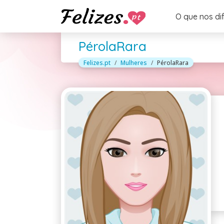
O que nos di
PérolaRara
Felizes.pt
Mulheres
PérolaRara