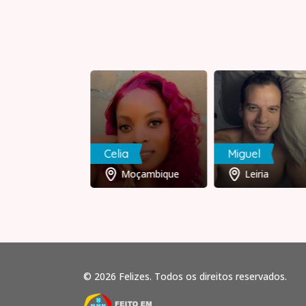
aro
Celia
Miguel
Porto
Moçambique
Leiria
© 2026 Felizes. Todos os direitos reservados.