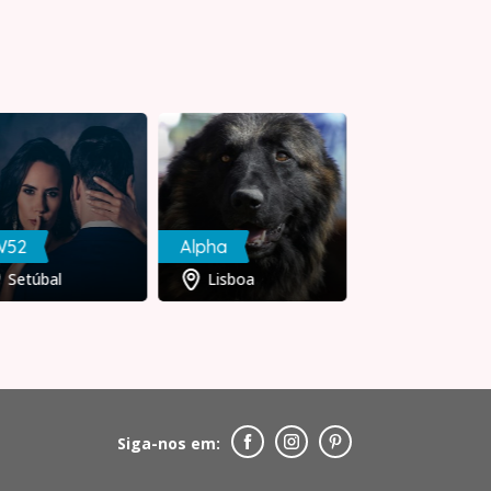
W52
Alpha
Amanda
Setúbal
Lisboa
Lisboa
Siga-nos em: