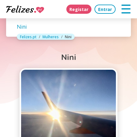
Registar
Entrar
Nini
Felizes.pt
Mulheres
Nini
Nini