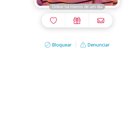
Online há menos de um dia
Bloquear
Denunciar