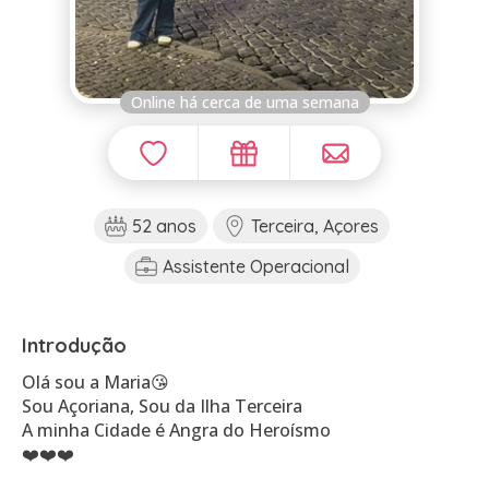
Online há cerca de uma semana
52 anos
Terceira, Açores
Assistente Operacional
Introdução
Olá sou a Maria😘
Sou Açoriana, Sou da Ilha Terceira
A minha Cidade é Angra do Heroísmo
❤️❤️❤️