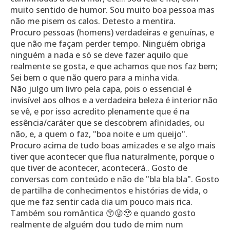
muito sentido de humor. Sou muito boa pessoa mas
não me pisem os calos. Detesto a mentira.
Procuro pessoas (homens) verdadeiras e genuínas, e
que não me façam perder tempo. Ninguém obriga
ninguém a nada e só se deve fazer aquilo que
realmente se gosta, e que achamos que nos faz bem;
Sei bem o que não quero para a minha vida.
Não julgo um livro pela capa, pois o essencial é
invisível aos olhos e a verdadeira beleza é interior não
se vê, e por isso acredito plenamente que é na
essência/caráter que se descobrem afinidades, ou
não, e, a quem o faz, "boa noite e um queijo".
Procuro acima de tudo boas amizades e se algo mais
tiver que acontecer que flua naturalmente, porque o
que tiver de acontecer, acontecerá.. Gosto de
conversas com conteúdo e não de "bla bla bla". Gosto
de partilha de conhecimentos e histórias de vida, o
que me faz sentir cada dia um pouco mais rica.
Também sou romântica 😙😜🥹 e quando gosto
realmente de alguém dou tudo de mim num