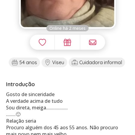
Online há 2 meses
54 anos
Viseu
Cuidadora informal
Introdução
Gosto de sinceridade
A verdade acima de tudo
Sou direta, meiga..................
........🙂
Relação seria
Procuro alguém dos 45 aos 55 anos. Não procuro