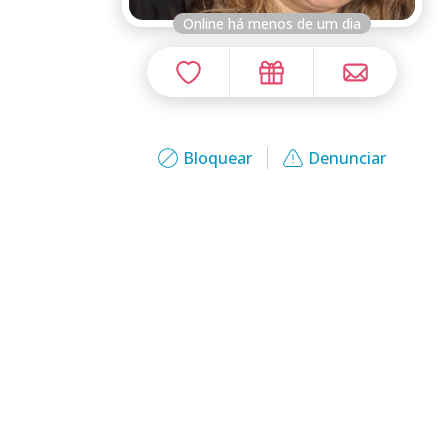
Online há menos de um dia
Bloquear
Denunciar