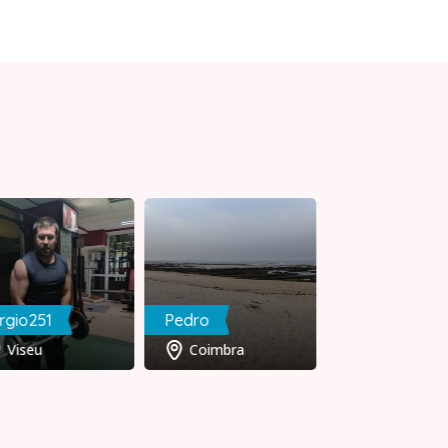
rgio251
Pedro
RuiPedro
Viseu
Coimbra
Leiria