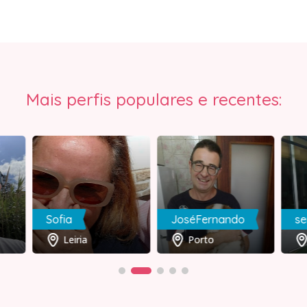
Mais perfis populares e recentes:
Sofia
JoséFernando
se
Leiria
Porto