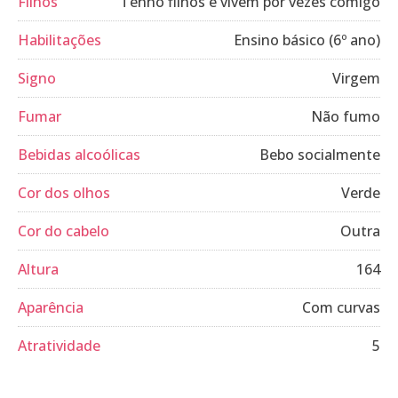
Filhos
Tenho filhos e vivem por vezes comigo
Habilitações
Ensino básico (6º ano)
Signo
Virgem
Fumar
Não fumo
Bebidas alcoólicas
Bebo socialmente
Cor dos olhos
Verde
Cor do cabelo
Outra
Altura
164
Aparência
Com curvas
Atratividade
5