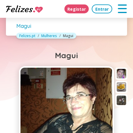
Registar
Entrar
Magui
Felizes.pt
Mulheres
Magui
Magui
+5