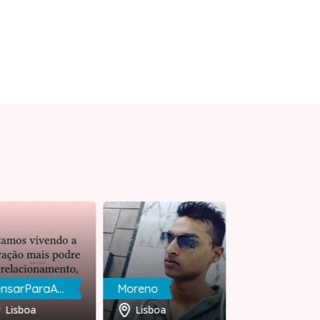
PensarParaAmar
Moreno
Moreno
Lisboa
Lisboa
Leiria