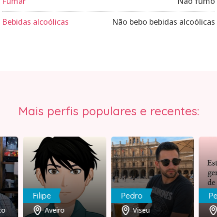
Fumar
Não fumo
Bebidas alcoólicas
Não bebo bebidas alcoólicas
Mais perfis populares e recentes:
Filipe
Pedro
co
Aveiro
Viseu