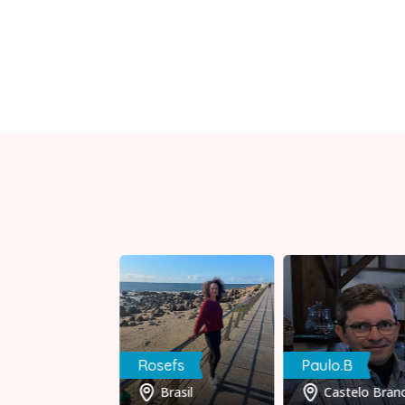
nando
Rosefs
Paulo.B
Viseu
Brasil
Castelo Bran