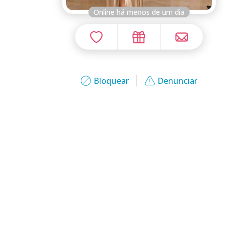
Online há menos de um dia
Bloquear
Denunciar