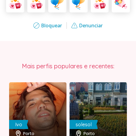
Bloquear
Denunciar
Mais perfis populares e recentes:
Ivo
solesol
Porto
Porto