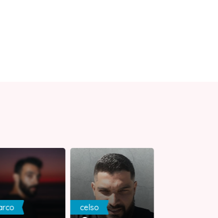
arco
celso
Célia