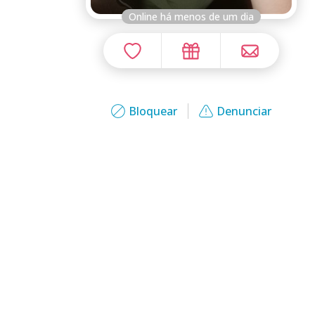
Online há menos de um dia
Bloquear
Denunciar