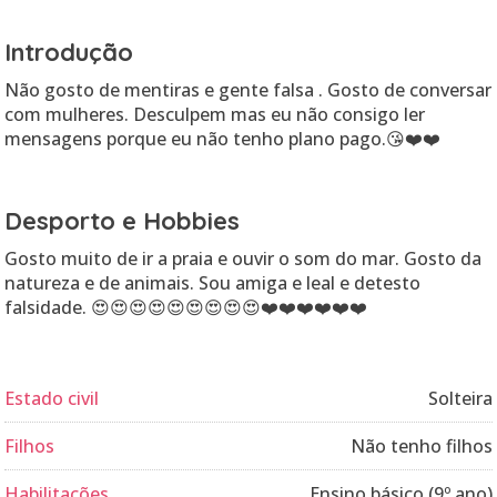
Introdução
Não gosto de mentiras e gente falsa . Gosto de conversar
com mulheres. Desculpem mas eu não consigo ler
mensagens porque eu não tenho plano pago.😘❤️❤️
Desporto e Hobbies
Gosto muito de ir a praia e ouvir o som do mar. Gosto da
natureza e de animais. Sou amiga e leal e detesto
falsidade. 😍😍😍😍😍😍😍😍😍❤️❤️❤️❤️❤️❤️
Estado civil
Solteira
Filhos
Não tenho filhos
Habilitações
Ensino básico (9º ano)