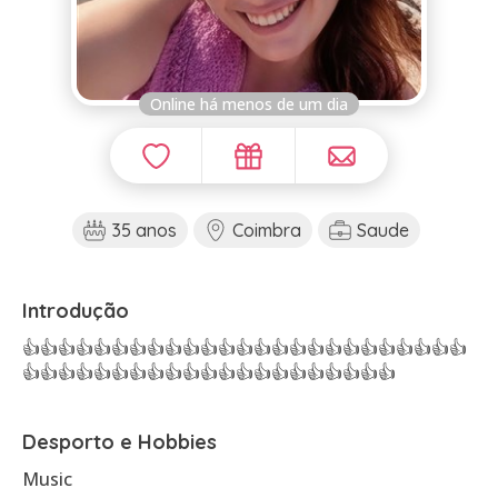
Online há menos de um dia
35 anos
Coimbra
Saude
Introdução
👍👍👍👍👍👍👍👍👍👍👍👍👍👍👍👍👍👍👍👍👍👍👍👍👍
👍👍👍👍👍👍👍👍👍👍👍👍👍👍👍👍👍👍👍👍👍
Desporto e Hobbies
Music