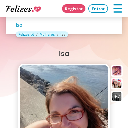
Registar
Entrar
Isa
Felizes.pt
Mulheres
Isa
Isa
+7