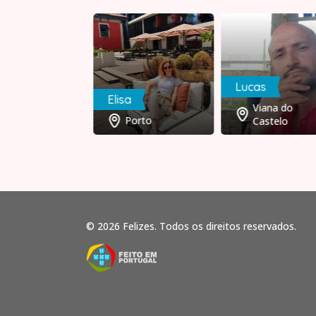
Lucas
uel
Elisa
Viana do
Setúbal
Porto
Castelo
© 2026 Felizes. Todos os direitos reservados.