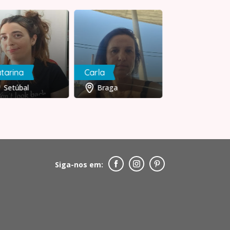
tarina
Carla
bestfriend
Setúbal
Braga
Porto
Siga-nos em: