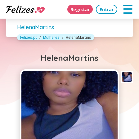
Registar
Entrar
HelenaMartins
Felizes.pt
Mulheres
HelenaMartins
HelenaMartins